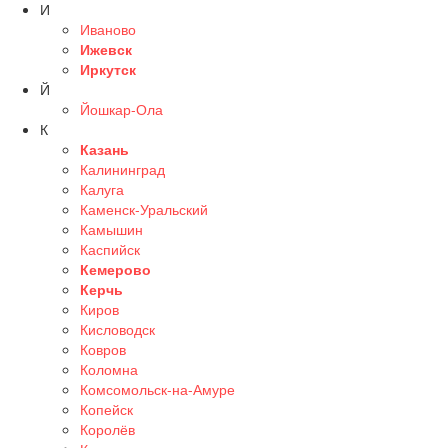
И
Иваново
Ижевск
Иркутск
Й
Йошкар-Ола
К
Казань
Калининград
Калуга
Каменск-Уральский
Камышин
Каспийск
Кемерово
Керчь
Киров
Кисловодск
Ковров
Коломна
Комсомольск-на-Амуре
Копейск
Королёв