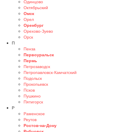
Одинцово
Октябрьский
Омск
Орел
Оренбург
Орехово-Зуево
Орск
П
Пенза
Первоуральск
Пермь
Петрозаводск
Петропавловск-Камчатский
Подольск
Прокопьевск
Псков
Пушкино
Пятигорск
Р
Раменское
Реутов
Ростов-на-Дону
Рубцовск