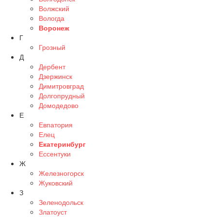
Волжский
Вологда
Воронеж
Г
Грозный
Д
Дербент
Дзержинск
Димитровград
Долгопрудный
Домодедово
Е
Евпатория
Елец
Екатеринбург
Ессентуки
Ж
Железногорск
Жуковский
З
Зеленодольск
Златоуст