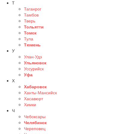
Т
Таганрог
Тамбов
Тверь
Тольятти
Томск
Тула
Тюмень
У
Улан-Удэ
Ульяновск
Уссурийск
Уфа
Х
Хабаровск
Ханты-Мансийск
Хасавюрт
Химки
Ч
Чебоксары
Челябинск
Череповец