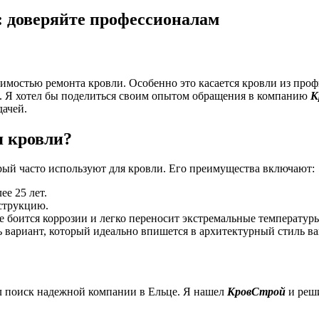
: доверяйте профессионалам
димостью ремонта кровли. Особенно это касается кровли из про
а. Я хотел бы поделиться своим опытом обращения в компанию
К
дачей.
я кровли?
ый часто используют для кровли. Его преимущества включают:
е 25 лет.
нструкцию.
 боится коррозии и легко переносит экстремальные температур
ь вариант, который идеально впишется в архитектурный стиль ва
ал поиск надежной компании в Ельце. Я нашел
КровСтрой
и реши