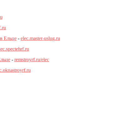
ru
f.ru
 в Ельце
-
elec.master-uslug.ru
lec.spectehrf.ru
Ельце
-
remstroyrf.ru/elec
c.oknastroyrf.ru