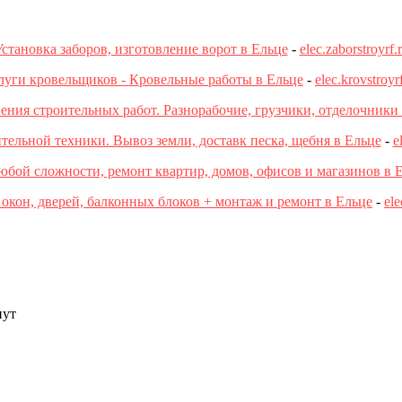
становка заборов, изготовление ворот в Ельце
-
elec.zaborstroyrf.
луги кровельщиков - Кровельные работы в Ельце
-
elec.krovstroyr
ения строительных работ. Разнорабочие, грузчики, отделочники
тельной техники. Вывоз земли, доставк песка, щебня в Ельце
-
e
бой сложности, ремонт квартир, домов, офисов и магазинов в 
окон, дверей, балконных блоков + монтаж и ремонт в Ельце
-
ele
нут